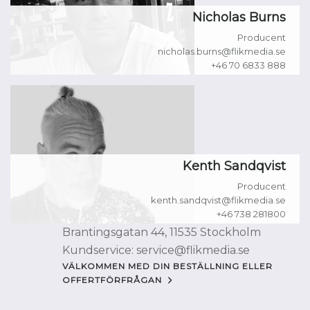
Nicholas Burns
Producent
nicholas.burns@flikmedia.se
+46 70 6833 888
Kenth Sandqvist
Producent
kenth.sandqvist@flikmedia.se
+46 738 281800
Brantingsgatan 44, 11535 Stockholm
Kundservice: service@flikmedia.se
VÄLKOMMEN MED DIN BESTÄLLNING ELLER
OFFERTFÖRFRÅGAN