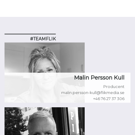
#TEAMFLIK
Malin Persson Kull
Producent
malin.persson-kull@flikmedia.se
+46 76 27 37 306